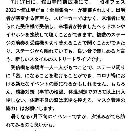
7月17日に、舘山寺門前広場にて、「昭和フェス
2021〜舘山寺だョ！全員集合〜」が開催されます。出演
者が演奏する音声を、スピーカーではなく、来場者に配
られた受信機で受信し、来場者が持参したヘッドホンや
イヤホンを接続して聴くことができます。複数のステー
ジの演奏を受信機を切り替えることで聞くことができた
り、ステージから離れていても、良い音で楽しめると言
う、新しいスタイルのストリートライブです。
受信機を来場者一人一人がもつことで、ステージ周り
に「密」になることを避けることができ、コロナ禍にお
ける新たなイベントの形になるかもしれません。もちろ
ん、感染対策（事前の検温、体温測定で37.5℃以上は入
場しない、体調不良の際は来場を控える、マスク着用の
協力）はお願いします。
暑くなる7月下旬のイベントですが、夕涼みがてら訪
れてみるのも良いかも。